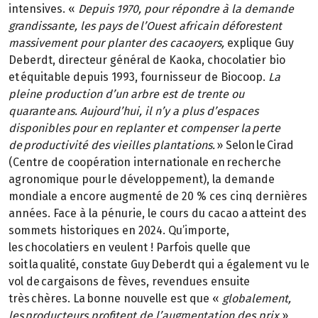
intensives. «
Depuis 1970, pour répondre à la demande
grandissante, les pays de l’Ouest africain déforestent
massivement pour planter des cacaoyers,
explique Guy
Deberdt, directeur général de Kaoka, chocolatier bio
et équitable depuis 1993, fournisseur de Biocoop.
La
pleine production d’un arbre est de trente ou
quarante ans. Aujourd’hui, il n’y a plus d’espaces
disponibles pour en replanter et compenser la perte
de productivité des vieilles plantations.
» Selon le Cirad
(Centre de coopération internationale en recherche
agronomique pour le développement), la demande
mondiale a encore augmenté de 20 % ces cinq dernières
années. Face à la pénurie, le cours du cacao a atteint des
sommets historiques en 2024. Qu’importe,
les chocolatiers en veulent ! Parfois quelle que
soit la qualité, constate Guy Deberdt qui a également vu le
vol de cargaisons de fèves, revendues ensuite
très chères. La bonne nouvelle est que «
globalement,
les producteurs profitent de l’augmentation des prix
»,