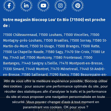
Votre magasin Biocoop Lou' En Bio (71500) est proche
de :
71500 Châteaurenaud, 71500 Louhans, 71500 Vincelles, 71500
Montagny-près-Louhans, 71500 Bruailles, 71500 Sornay, 71580 St-
Martin-du-Mont, 71500 St-Usuge, 71500 Branges, 71500 Ratte,
71500 La Chapelle-Naude, 71580 Sagy, 71470 Ste-Croix, 71580 Le
Fay, 71440 Juif, 71500 Montcony, 71580 Frontenaud, 71500
Bantanges, 71440 Savigny s/Seille, 71470 Montpont-en-Bresse,
71330 Simard, 71440 Montret, 71470 Ménetreuil, 71440 St-André-
en-Bresse, 71580 Saillenard, 71290 Rancy, 71580 Beaurepaire-en-
Bresse, 71580 Flacey-en-Bresse, 71470 La Chapelle-Thècle, 71440
Afin de vous offrir la meilleure expérience possible, Biocoop utilise
Vérissey
des cookies : pour assurer une performance optimale du site, pour
récolter des statistiques afin d'analyser le trafic et la performance
du site et vous proposer une navigation personnalisée en toute
sécurité. Vous pouvez changer d'avis à tout moment en
Biocoop.fr
Le réseau Biocoop
paramétrant vos cookies. OK pour vous ?
Copyright Biocoop 2026