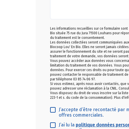
Les informations recueillies sur ce formulaire sont
Bio située 75 rue du Jura 71500 Louhans pour rép
du traitement est le consentement.
Les données collectées seront communiquées aux se
Biocoop Lou' En Bio. Elles ne seront jamais cédées
assurer le fonctionnement du site et ne seront pa
traitement de votre demande, vos données seront
Vous pouvez accéder aux données vous concernant, 
limitation du traitement de vos données. Vous pou
données. Pour exercer ces droits ou pour toute que
pouvez contacter le responsable de traitement de 
par téléphone 03 85 74 06 97.
Si vous estimez, après nous avoir contactés, que v
pouvez adresser une réclamation à la CNIL. Consul
Vous disposez du droit de vous inscrire sur la list
223-1 et s. du code de la consommation). Plus d'inf
J’accepte d’être recontacté par 
offres commerciales.
J’ai lu la
politique données perso