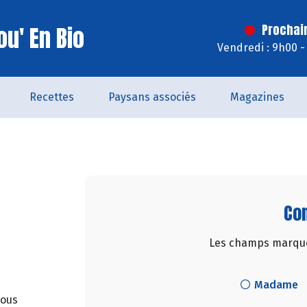
u' En Bio
Prochai
Vendredi : 9h00 -
Recettes
Paysans associés
Magazines
Con
Les champs marqués
Madame
nous