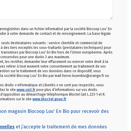
 enregistrées dans un fichier informatisé par la société Biocoop Lou' En
ondre à votre demande de contact et de renseignement. La base légale
uls destinataires suivants : service clientèle et commercial de
 à des tiers exceptés les sous-traitants (prestataires techniques) pour
s transmises par Biocoop Lou' En Bio hors de l’Union européenne. Après
 conservées pour une durée 3 ans maximum.
les rectifier, demander leur effacement ou exercer votre droit à la
vez retirer à tout moment votre consentement au traitement de vos
stion sur le traitement de vos données dans ce dispositif, vous
la société Biocoop Lou' En Bio par mail herve.louenbio@orange.fr ou
os droits « Informatique et Libertés » ne sont pas respectés, vous
tez le site
www.cnil.fr
pour plus d’informations sur vos droits.
e d'opposition au démarchage téléphonique Bloctel (art L.223-1 et R.
ormations sur le site
www.bloctel.gouv.fr
mon magasin Biocoop Lou' En Bio pour recevoir des
nnelles
et j’accepte le traitement de mes données