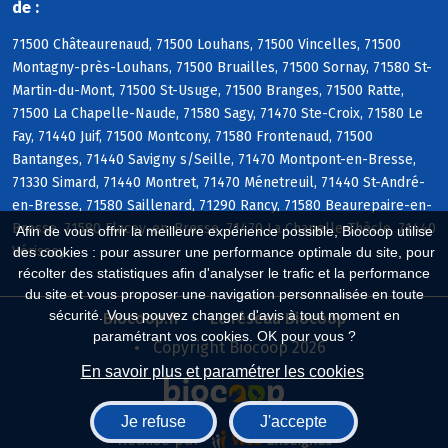
de :
71500 Châteaurenaud, 71500 Louhans, 71500 Vincelles, 71500
Montagny-près-Louhans, 71500 Bruailles, 71500 Sornay, 71580 St-
Martin-du-Mont, 71500 St-Usuge, 71500 Branges, 71500 Ratte,
71500 La Chapelle-Naude, 71580 Sagy, 71470 Ste-Croix, 71580 Le
Fay, 71440 Juif, 71500 Montcony, 71580 Frontenaud, 71500
Bantanges, 71440 Savigny s/Seille, 71470 Montpont-en-Bresse,
71330 Simard, 71440 Montret, 71470 Ménetreuil, 71440 St-André-
en-Bresse, 71580 Saillenard, 71290 Rancy, 71580 Beaurepaire-en-
Bresse, 71580 Flacey-en-Bresse, 71470 La Chapelle-Thècle, 71440
Afin de vous offrir la meilleure expérience possible, Biocoop utilise
Vérissey
des cookies : pour assurer une performance optimale du site, pour
récolter des statistiques afin d'analyser le trafic et la performance
du site et vous proposer une navigation personnalisée en toute
sécurité. Vous pouvez changer d'avis à tout moment en
Biocoop.fr
Le réseau Biocoop
paramétrant vos cookies. OK pour vous ?
Copyright Biocoop 2026
En savoir plus et paramétrer les cookies
Je refuse
J'accepte
Réalisé par