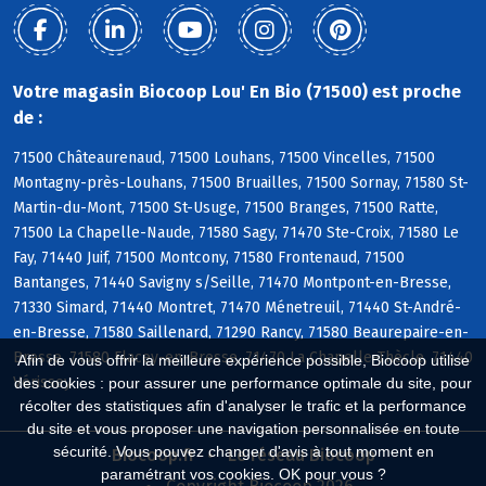
Votre magasin Biocoop Lou' En Bio (71500) est proche
de :
71500 Châteaurenaud, 71500 Louhans, 71500 Vincelles, 71500
Montagny-près-Louhans, 71500 Bruailles, 71500 Sornay, 71580 St-
Martin-du-Mont, 71500 St-Usuge, 71500 Branges, 71500 Ratte,
71500 La Chapelle-Naude, 71580 Sagy, 71470 Ste-Croix, 71580 Le
Fay, 71440 Juif, 71500 Montcony, 71580 Frontenaud, 71500
Bantanges, 71440 Savigny s/Seille, 71470 Montpont-en-Bresse,
71330 Simard, 71440 Montret, 71470 Ménetreuil, 71440 St-André-
en-Bresse, 71580 Saillenard, 71290 Rancy, 71580 Beaurepaire-en-
Bresse, 71580 Flacey-en-Bresse, 71470 La Chapelle-Thècle, 71440
Afin de vous offrir la meilleure expérience possible, Biocoop utilise
Vérissey
des cookies : pour assurer une performance optimale du site, pour
récolter des statistiques afin d'analyser le trafic et la performance
du site et vous proposer une navigation personnalisée en toute
sécurité. Vous pouvez changer d'avis à tout moment en
Biocoop.fr
Le réseau Biocoop
paramétrant vos cookies. OK pour vous ?