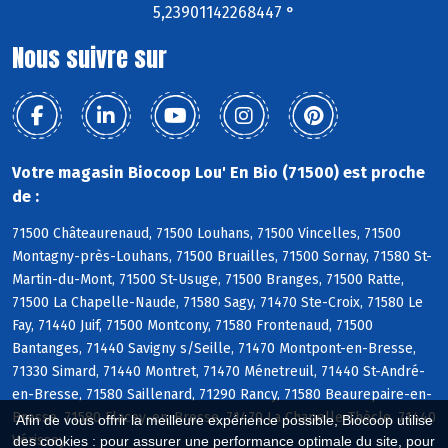
5,23901142268447 °
Nous suivre sur
Votre magasin Biocoop Lou' En Bio (71500) est proche
de :
71500 Châteaurenaud, 71500 Louhans, 71500 Vincelles, 71500
Montagny-près-Louhans, 71500 Bruailles, 71500 Sornay, 71580 St-
Martin-du-Mont, 71500 St-Usuge, 71500 Branges, 71500 Ratte,
71500 La Chapelle-Naude, 71580 Sagy, 71470 Ste-Croix, 71580 Le
Fay, 71440 Juif, 71500 Montcony, 71580 Frontenaud, 71500
Bantanges, 71440 Savigny s/Seille, 71470 Montpont-en-Bresse,
71330 Simard, 71440 Montret, 71470 Ménetreuil, 71440 St-André-
en-Bresse, 71580 Saillenard, 71290 Rancy, 71580 Beaurepaire-en-
Bresse, 71580 Flacey-en-Bresse, 71470 La Chapelle-Thècle, 71440
Afin de vous offrir la meilleure expérience possible, Biocoop utilise
Vérissey
des cookies : pour assurer une performance optimale du site, pour