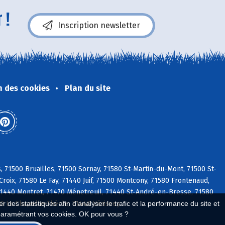
 !
Inscription newsletter
n des cookies
Plan du site
71500 Bruailles, 71500 Sornay, 71580 St-Martin-du-Mont, 71500 St-
oix, 71580 Le Fay, 71440 Juif, 71500 Montcony, 71580 Frontenaud,
71440 Montret, 71470 Ménetreuil, 71440 St-André-en-Bresse, 71580
0 La Chapelle-Thècle, 71440 Vérissey
 des statistiques afin d'analyser le trafic et la performance du site et
paramétrant vos cookies. OK pour vous ?