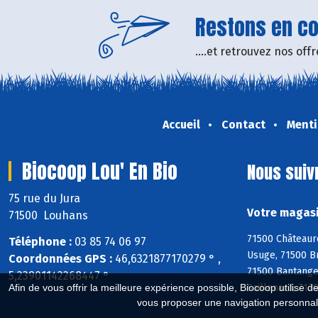
Restons en con
....et retrouvez nos of
Accueil
Contact
Menti
Biocoop Lou' En Bio
Nous suiv
75 rue du Jura
Votre magasi
71500 Louhans
71500 Châteaure
Téléphone :
03 85 74 06 97
Usuge, 71500 Br
Coordonnées GPS :
46,6321877170279 ° ,
71500 Bantange
5,23901142268447 °
Saillenard, 71
Afin de vous offrir la meilleure expérience possible, Biocoop utilise d
vous proposer une navigation personnal