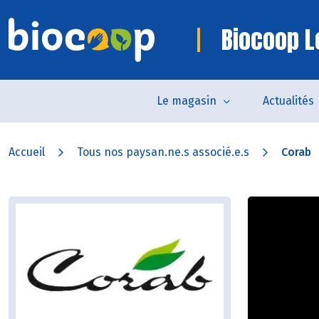
Biocoop Lo
Le magasin
Actualités
Accueil
Tous nos paysan.ne.s associé.e.s
Corab