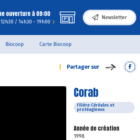
ne ouverture à 09:00
Newsletter
- 12h30 / 14h30 - 19h00
Biocoop
Carte Biocoop
Partager sur
Corab
Filière Céréales et
protéagineux
Année de création
1998