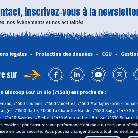
tact, inscrivez-vous à la newsletter
fres, nos événements et nos actualités.
ons légales
Protection des données
CGU
Gestio
re sur
n Biocoop Lou' En Bio (71500) est proche de :
naud, 71500 Louhans, 71500 Vincelles, 71500 Montagny-près-Louhans, 
anges, 71500 Ratte, 71500 La Chapelle-Naude, 71580 Sagy, 71470 Ste-Cr
s, 71440 Savigny s/Seille, 71470 Montpont-en-Bresse, 71330 Simard, 
290 Rancy, 71580 Beaurepaire-en-Bresse, 71580 Flacey-en-Bresse, 7147
es cookies : pour assurer une performance optimale du site, pour récolter
isée en toute sécurité. Vous pouvez changer d'avis à tout moment en 