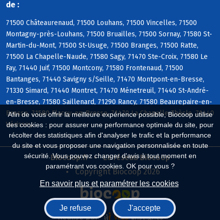
de :
71500 Châteaurenaud, 71500 Louhans, 71500 Vincelles, 71500
Montagny-près-Louhans, 71500 Bruailles, 71500 Sornay, 71580 St-
Martin-du-Mont, 71500 St-Usuge, 71500 Branges, 71500 Ratte,
71500 La Chapelle-Naude, 71580 Sagy, 71470 Ste-Croix, 71580 Le
Fay, 71440 Juif, 71500 Montcony, 71580 Frontenaud, 71500
Bantanges, 71440 Savigny s/Seille, 71470 Montpont-en-Bresse,
71330 Simard, 71440 Montret, 71470 Ménetreuil, 71440 St-André-
en-Bresse, 71580 Saillenard, 71290 Rancy, 71580 Beaurepaire-en-
Bresse, 71580 Flacey-en-Bresse, 71470 La Chapelle-Thècle, 71440
Afin de vous offrir la meilleure expérience possible, Biocoop utilise
Vérissey
des cookies : pour assurer une performance optimale du site, pour
récolter des statistiques afin d'analyser le trafic et la performance
du site et vous proposer une navigation personnalisée en toute
sécurité. Vous pouvez changer d'avis à tout moment en
Biocoop.fr
Le réseau Biocoop
paramétrant vos cookies. OK pour vous ?
Copyright Biocoop 2026
En savoir plus et paramétrer les cookies
Je refuse
J'accepte
Réalisé par