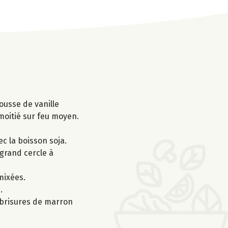
ousse de vanille
 moitié sur feu moyen.
ec la boisson soja.
 grand cercle à
mixées.
.
e brisures de marron