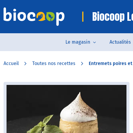
Biocoop Lo
Le magasin
Actualités
Accueil
Toutes nos recettes
Entremets poires e