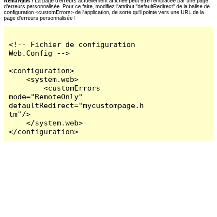
Remarques :
La page d'erreurs actuellement affichée peut être remplacée par une page
d'erreurs personnalisée. Pour ce faire, modifiez l'attribut "defaultRedirect" de la balise de
configuration <customErrors> de l'application, de sorte qu'il pointe vers une URL de la
page d'erreurs personnalisée !
<!-- Fichier de configuration 
Web.Config -->

<configuration>

    <system.web>

        <customErrors 
mode="RemoteOnly" 
defaultRedirect="mycustompage.h
tm"/>

    </system.web>

</configuration>