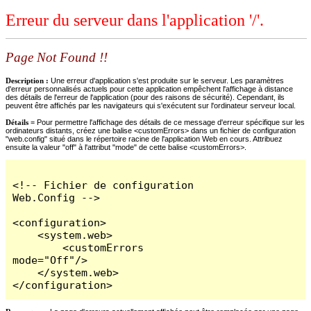
Erreur du serveur dans l'application '/'.
Page Not Found !!
Description :
Une erreur d'application s'est produite sur le serveur. Les paramètres
d'erreur personnalisés actuels pour cette application empêchent l'affichage à distance
des détails de l'erreur de l'application (pour des raisons de sécurité). Cependant, ils
peuvent être affichés par les navigateurs qui s'exécutent sur l'ordinateur serveur local.
Détails =
Pour permettre l'affichage des détails de ce message d'erreur spécifique sur les
ordinateurs distants, créez une balise <customErrors> dans un fichier de configuration
"web.config" situé dans le répertoire racine de l'application Web en cours. Attribuez
ensuite la valeur "off" à l'attribut "mode" de cette balise <customErrors>.
<!-- Fichier de configuration 
Web.Config -->

<configuration>

    <system.web>

        <customErrors 
mode="Off"/>

    </system.web>

</configuration>