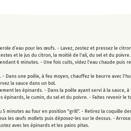
le d’eau pour les œufs. - Lavez, zestez et pressez le citron
stes et le jus du citron, la moitié de l'ail, du sel et du poivre
pendant 6 minutes. - Une fois cuits, videz l'eau chaude puis r
- Dans une poêle, à feu moyen, chauffez le beurre avec l'huil
rvez la sauce dans un bol.
ment les épinards. - Dans la poêle ayant servi à la sauce, à
 les épinards, le cumin, du sel et du poivre. - Faites revenir le
u 5 minutes au four en position "grill". - Retirez la coquille d
ux les œufs mollets puis déposez-les sur le dessus. - Arrose
stez avec les épinards et les pains pitas.