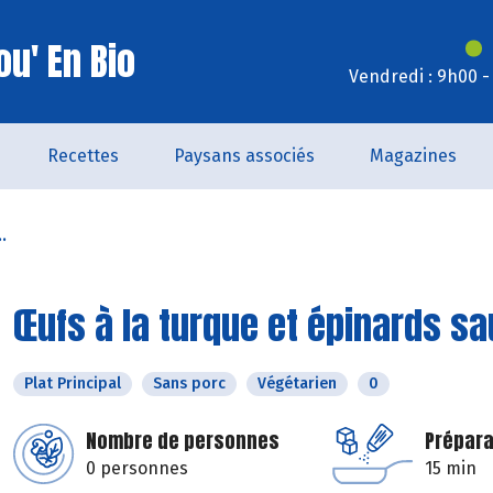
u' En Bio
Vendredi : 9h00 -
Recettes
Paysans associés
Magazines
.
Œufs à la turque et épinards s
Plat Principal
Sans porc
Végétarien
0
Nombre de personnes
Prépara
0 personnes
15 min