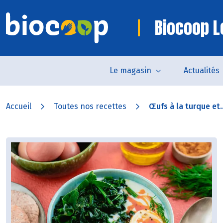
Biocoop Lo
Le magasin
Actualités
Accueil
Toutes nos recettes
Œufs à la turque et..