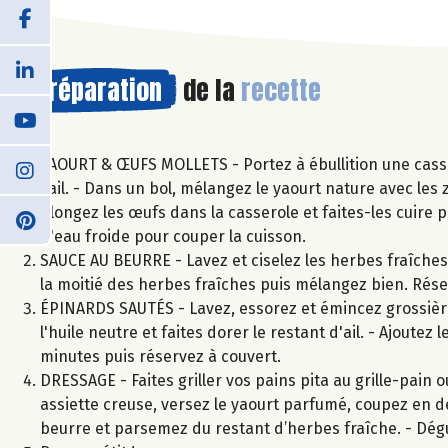
Préparation
de la
recette
YAOURT & ŒUFS MOLLETS - Portez à ébullition une cassero
l'ail. - Dans un bol, mélangez le yaourt nature avec les ze
Plongez les œufs dans la casserole et faites-les cuire 
d'eau froide pour couper la cuisson.
SAUCE AU BEURRE - Lavez et ciselez les herbes fraîches. 
la moitié des herbes fraîches puis mélangez bien. Rése
ÉPINARDS SAUTÉS - Lavez, essorez et émincez grossière
l'huile neutre et faites dorer le restant d'ail. - Ajoutez
minutes puis réservez à couvert.
DRESSAGE - Faites griller vos pains pita au grille-pain o
assiette creuse, versez le yaourt parfumé, coupez en de
beurre et parsemez du restant d’herbes fraîche. - Dégu