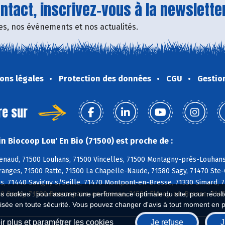
tact, inscrivez-vous à la newsletter
fres, nos événements et nos actualités.
ons légales
Protection des données
CGU
Gestio
re sur
n Biocoop Lou' En Bio (71500) est proche de :
naud, 71500 Louhans, 71500 Vincelles, 71500 Montagny-près-Louhans, 
anges, 71500 Ratte, 71500 La Chapelle-Naude, 71580 Sagy, 71470 Ste-Cr
s, 71440 Savigny s/Seille, 71470 Montpont-en-Bresse, 71330 Simard, 
290 Rancy, 71580 Beaurepaire-en-Bresse, 71580 Flacey-en-Bresse, 7147
es cookies : pour assurer une performance optimale du site, pour récolter
isée en toute sécurité. Vous pouvez changer d'avis à tout moment en 
r plus et paramétrer les cookies
Je refuse
J