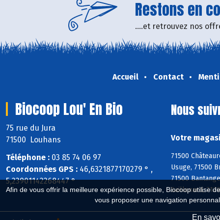
Restons en con
....et retrouvez nos of
Accueil
Contact
Menti
Biocoop Lou' En Bio
Nous suiv
75 rue du Jura
Votre magasi
71500 Louhans
71500 Châteaure
Téléphone :
03 85 74 06 97
Usuge, 71500 Br
Coordonnées GPS :
46,6321877170279 ° ,
71500 Bantange
5,23901142268447 °
Saillenard, 71
Afin de vous offrir la meilleure expérience possible, Biocoop utilise d
vous proposer une navigation personnal
En savoi