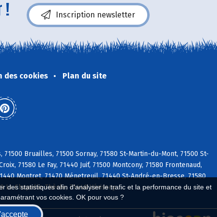
 !
Inscription newsletter
n des cookies
Plan du site
71500 Bruailles, 71500 Sornay, 71580 St-Martin-du-Mont, 71500 St-
oix, 71580 Le Fay, 71440 Juif, 71500 Montcony, 71580 Frontenaud,
71440 Montret, 71470 Ménetreuil, 71440 St-André-en-Bresse, 71580
0 La Chapelle-Thècle, 71440 Vérissey
 des statistiques afin d'analyser le trafic et la performance du site et
paramétrant vos cookies. OK pour vous ?
'accepte