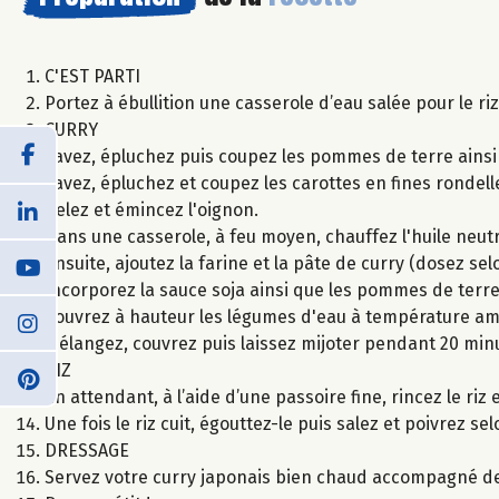
C'EST PARTI
Portez à ébullition une casserole d’eau salée pour le ri
CURRY
Lavez, épluchez puis coupez les pommes de terre ains
Lavez, épluchez et coupez les carottes en fines rondell
Pelez et émincez l'oignon.
Dans une casserole, à feu moyen, chauffez l'huile neutr
Ensuite, ajoutez la farine et la pâte de curry (dosez s
Incorporez la sauce soja ainsi que les pommes de terre,
Couvrez à hauteur les légumes d'eau à température am
Mélangez, couvrez puis laissez mijoter pendant 20 min
RIZ
En attendant, à l’aide d’une passoire fine, rincez le riz 
Une fois le riz cuit, égouttez-le puis salez et poivrez se
DRESSAGE
Servez votre curry japonais bien chaud accompagné de