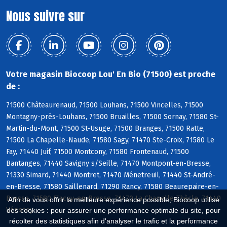
Nous suivre sur
Votre magasin Biocoop Lou' En Bio (71500) est proche
de :
71500 Châteaurenaud, 71500 Louhans, 71500 Vincelles, 71500
Montagny-près-Louhans, 71500 Bruailles, 71500 Sornay, 71580 St-
Martin-du-Mont, 71500 St-Usuge, 71500 Branges, 71500 Ratte,
71500 La Chapelle-Naude, 71580 Sagy, 71470 Ste-Croix, 71580 Le
Fay, 71440 Juif, 71500 Montcony, 71580 Frontenaud, 71500
Bantanges, 71440 Savigny s/Seille, 71470 Montpont-en-Bresse,
71330 Simard, 71440 Montret, 71470 Ménetreuil, 71440 St-André-
en-Bresse, 71580 Saillenard, 71290 Rancy, 71580 Beaurepaire-en-
Bresse, 71580 Flacey-en-Bresse, 71470 La Chapelle-Thècle, 71440
Afin de vous offrir la meilleure expérience possible, Biocoop utilise
Vérissey
des cookies : pour assurer une performance optimale du site, pour
récolter des statistiques afin d'analyser le trafic et la performance