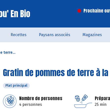
u' En Bio
Prochaine ouv
Recettes
Paysans associés
Magazines
 terre...
Gratin de pommes de terre à l
Plat principal
Nombre de personnes
Prépara
4 personnes
25 min