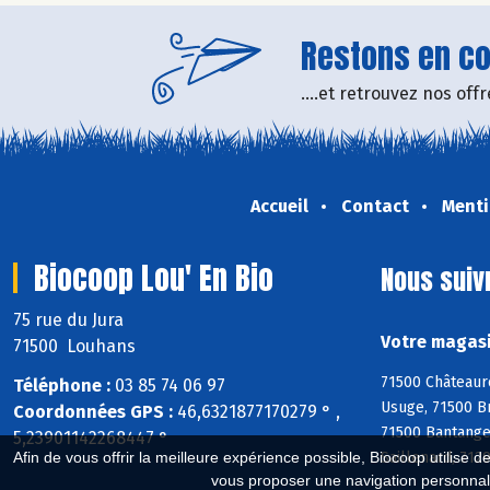
Restons en con
....et retrouvez nos of
Accueil
Contact
Menti
Biocoop Lou' En Bio
Nous suiv
75 rue du Jura
Votre magasi
71500 Louhans
71500 Châteaure
Téléphone :
03 85 74 06 97
Usuge, 71500 Br
Coordonnées GPS :
46,6321877170279 ° ,
71500 Bantange
5,23901142268447 °
Saillenard, 71
Afin de vous offrir la meilleure expérience possible, Biocoop utilise d
vous proposer une navigation personnal