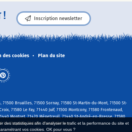
 !
Inscription newsletter
n des cookies
Plan du site
71500 Bruailles, 71500 Sornay, 71580 St-Martin-du-Mont, 71500 St-
oix, 71580 Le Fay, 71440 Juif, 71500 Montcony, 71580 Frontenaud,
71440 Montret, 71470 Ménetreuil, 71440 St-André-en-Bresse, 71580
0 La Chapelle-Thècle, 71440 Vérissey
 des statistiques afin d'analyser le trafic et la performance du site et
paramétrant vos cookies. OK pour vous ?