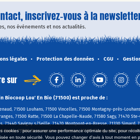
tact, inscrivez-vous à la newsletter
fres, nos événements et nos actualités.
ons légales
Protection des données
CGU
Gestio
re sur
n Biocoop Lou' En Bio (71500) est proche de :
naud, 71500 Louhans, 71500 Vincelles, 71500 Montagny-près-Louhans, 
anges, 71500 Ratte, 71500 La Chapelle-Naude, 71580 Sagy, 71470 Ste-Cr
s, 71440 Savigny s/Seille, 71470 Montpont-en-Bresse, 71330 Simard, 
290 Rancy, 71580 Beaurepaire-en-Bresse, 71580 Flacey-en-Bresse, 7147
es cookies : pour assurer une performance optimale du site, pour récolter
isée en toute sécurité. Vous pouvez changer d'avis à tout moment en 