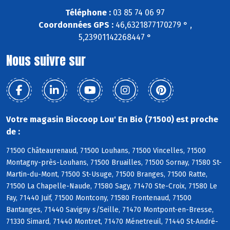
Téléphone :
03 85 74 06 97
Coordonnées GPS :
46,6321877170279 ° ,
5,23901142268447 °
Nous suivre sur
Votre magasin Biocoop Lou' En Bio (71500) est proche
de :
71500 Châteaurenaud, 71500 Louhans, 71500 Vincelles, 71500
Montagny-près-Louhans, 71500 Bruailles, 71500 Sornay, 71580 St-
Martin-du-Mont, 71500 St-Usuge, 71500 Branges, 71500 Ratte,
71500 La Chapelle-Naude, 71580 Sagy, 71470 Ste-Croix, 71580 Le
Fay, 71440 Juif, 71500 Montcony, 71580 Frontenaud, 71500
Bantanges, 71440 Savigny s/Seille, 71470 Montpont-en-Bresse,
71330 Simard, 71440 Montret, 71470 Ménetreuil, 71440 St-André-