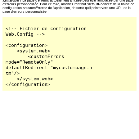
Remarques :
La page d'erreurs actuellement affichée peut être remplacée par une page
d'erreurs personnalisée. Pour ce faire, modifiez l'attribut "defaultRedirect" de la balise de
configuration <customErrors> de l'application, de sorte qu'il pointe vers une URL de la
page d'erreurs personnalisée !
<!-- Fichier de configuration 
Web.Config -->

<configuration>

    <system.web>

        <customErrors 
mode="RemoteOnly" 
defaultRedirect="mycustompage.h
tm"/>

    </system.web>

</configuration>