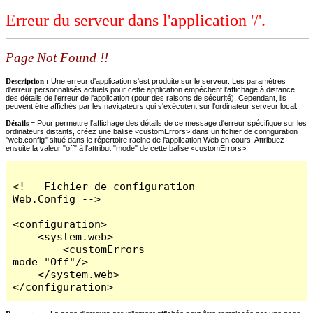
Erreur du serveur dans l'application '/'.
Page Not Found !!
Description :
Une erreur d'application s'est produite sur le serveur. Les paramètres
d'erreur personnalisés actuels pour cette application empêchent l'affichage à distance
des détails de l'erreur de l'application (pour des raisons de sécurité). Cependant, ils
peuvent être affichés par les navigateurs qui s'exécutent sur l'ordinateur serveur local.
Détails =
Pour permettre l'affichage des détails de ce message d'erreur spécifique sur les
ordinateurs distants, créez une balise <customErrors> dans un fichier de configuration
"web.config" situé dans le répertoire racine de l'application Web en cours. Attribuez
ensuite la valeur "off" à l'attribut "mode" de cette balise <customErrors>.
<!-- Fichier de configuration 
Web.Config -->

<configuration>

    <system.web>

        <customErrors 
mode="Off"/>

    </system.web>

</configuration>