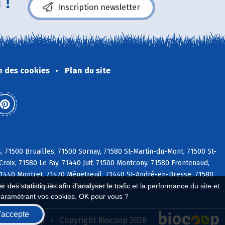
 !
Inscription newsletter
n des cookies
Plan du site
71500 Bruailles, 71500 Sornay, 71580 St-Martin-du-Mont, 71500 St-
oix, 71580 Le Fay, 71440 Juif, 71500 Montcony, 71580 Frontenaud,
71440 Montret, 71470 Ménetreuil, 71440 St-André-en-Bresse, 71580
0 La Chapelle-Thècle, 71440 Vérissey
 des statistiques afin d'analyser le trafic et la performance du site et
paramétrant vos cookies. OK pour vous ?
'accepte
seau Biocoop
Copyright Biocoop 2026