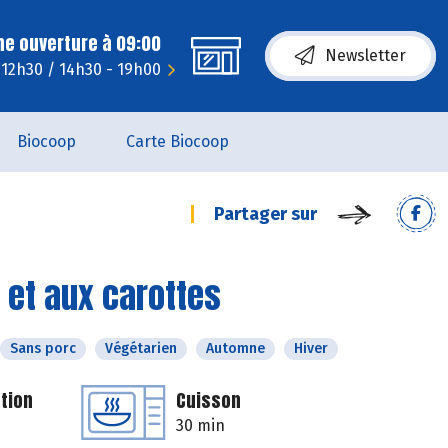
ne ouverture à 09:00
Newsletter
 12h30 / 14h30 - 19h00
Biocoop
Carte Biocoop
Partager sur
e et aux carottes
Sans porc
Végétarien
Automne
Hiver
tion
Cuisson
30 min