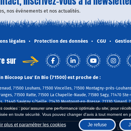
tact, inscrivez-vous à la newsletter
fres, nos événements et nos actualités.
ons légales
Protection des données
CGU
Gestio
re sur
n Biocoop Lou' En Bio (71500) est proche de :
naud, 71500 Louhans, 71500 Vincelles, 71500 Montagny-près-Louhans, 
anges, 71500 Ratte, 71500 La Chapelle-Naude, 71580 Sagy, 71470 Ste-Cr
s, 71440 Savigny s/Seille, 71470 Montpont-en-Bresse, 71330 Simard, 
290 Rancy, 71580 Beaurepaire-en-Bresse, 71580 Flacey-en-Bresse, 7147
es cookies : pour assurer une performance optimale du site, pour récolter
isée en toute sécurité. Vous pouvez changer d'avis à tout moment en 
r plus et paramétrer les cookies
Je refuse
J
Biocoop.fr
Le ré