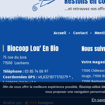
Restons en con
....et retrouvez nos of
Accueil
Contact
Menti
Biocoop Lou' En Bio
Nous suiv
75 rue du Jura
Votre magasi
71500 Louhans
71500 Châteaure
Téléphone :
03 85 74 06 97
Usuge, 71500 Br
Coordonnées GPS :
46,6321877170279 ° ,
71500 Bantange
5,23901142268447 °
Saillenard, 71
Afin de vous offrir la meilleure expérience possible, Biocoop utilise d
vous proposer une navigation personnal
En savoi
Réalisé par