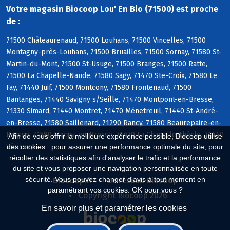
Votre magasin Biocoop Lou' En Bio (71500) est proche
de :
71500 Châteaurenaud, 71500 Louhans, 71500 Vincelles, 71500
Montagny-près-Louhans, 71500 Bruailles, 71500 Sornay, 71580 St-
Martin-du-Mont, 71500 St-Usuge, 71500 Branges, 71500 Ratte,
71500 La Chapelle-Naude, 71580 Sagy, 71470 Ste-Croix, 71580 Le
Fay, 71440 Juif, 71500 Montcony, 71580 Frontenaud, 71500
Bantanges, 71440 Savigny s/Seille, 71470 Montpont-en-Bresse,
71330 Simard, 71440 Montret, 71470 Ménetreuil, 71440 St-André-
en-Bresse, 71580 Saillenard, 71290 Rancy, 71580 Beaurepaire-en-
Bresse, 71580 Flacey-en-Bresse, 71470 La Chapelle-Thècle, 71440
Afin de vous offrir la meilleure expérience possible, Biocoop utilise
Vérissey
des cookies : pour assurer une performance optimale du site, pour
récolter des statistiques afin d'analyser le trafic et la performance
du site et vous proposer une navigation personnalisée en toute
sécurité. Vous pouvez changer d'avis à tout moment en
Biocoop.fr
Le réseau Biocoop
paramétrant vos cookies. OK pour vous ?
Copyright Biocoop 2026
En savoir plus et paramétrer les cookies