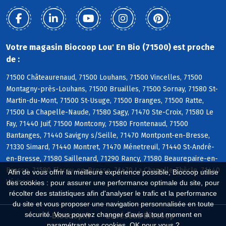
Votre magasin Biocoop Lou' En Bio (71500) est proche
de :
71500 Châteaurenaud, 71500 Louhans, 71500 Vincelles, 71500
Montagny-près-Louhans, 71500 Bruailles, 71500 Sornay, 71580 St-
Martin-du-Mont, 71500 St-Usuge, 71500 Branges, 71500 Ratte,
71500 La Chapelle-Naude, 71580 Sagy, 71470 Ste-Croix, 71580 Le
Fay, 71440 Juif, 71500 Montcony, 71580 Frontenaud, 71500
Bantanges, 71440 Savigny s/Seille, 71470 Montpont-en-Bresse,
71330 Simard, 71440 Montret, 71470 Ménetreuil, 71440 St-André-
en-Bresse, 71580 Saillenard, 71290 Rancy, 71580 Beaurepaire-en-
Bresse, 71580 Flacey-en-Bresse, 71470 La Chapelle-Thècle, 71440
Afin de vous offrir la meilleure expérience possible, Biocoop utilise
Vérissey
des cookies : pour assurer une performance optimale du site, pour
récolter des statistiques afin d'analyser le trafic et la performance
du site et vous proposer une navigation personnalisée en toute
sécurité. Vous pouvez changer d'avis à tout moment en
Biocoop.fr
Le réseau Biocoop
paramétrant vos cookies. OK pour vous ?