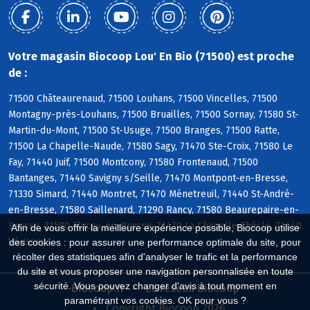
Votre magasin Biocoop Lou' En Bio (71500) est proche
de :
71500 Châteaurenaud, 71500 Louhans, 71500 Vincelles, 71500
Montagny-près-Louhans, 71500 Bruailles, 71500 Sornay, 71580 St-
Martin-du-Mont, 71500 St-Usuge, 71500 Branges, 71500 Ratte,
71500 La Chapelle-Naude, 71580 Sagy, 71470 Ste-Croix, 71580 Le
Fay, 71440 Juif, 71500 Montcony, 71580 Frontenaud, 71500
Bantanges, 71440 Savigny s/Seille, 71470 Montpont-en-Bresse,
71330 Simard, 71440 Montret, 71470 Ménetreuil, 71440 St-André-
en-Bresse, 71580 Saillenard, 71290 Rancy, 71580 Beaurepaire-en-
Bresse, 71580 Flacey-en-Bresse, 71470 La Chapelle-Thècle, 71440
Afin de vous offrir la meilleure expérience possible, Biocoop utilise
Vérissey
des cookies : pour assurer une performance optimale du site, pour
récolter des statistiques afin d'analyser le trafic et la performance
du site et vous proposer une navigation personnalisée en toute
sécurité. Vous pouvez changer d'avis à tout moment en
Biocoop.fr
Le réseau Biocoop
paramétrant vos cookies. OK pour vous ?
Copyright Biocoop 2026