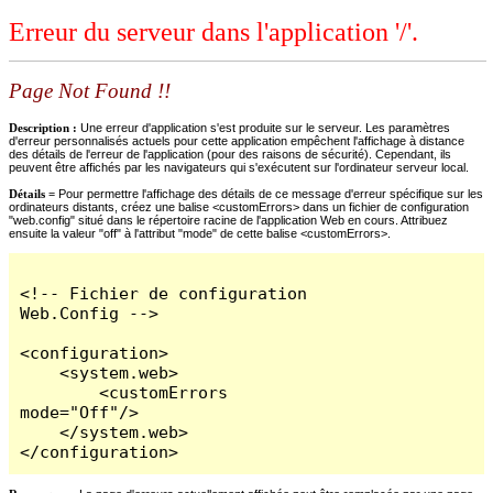
Erreur du serveur dans l'application '/'.
Page Not Found !!
Description :
Une erreur d'application s'est produite sur le serveur. Les paramètres
d'erreur personnalisés actuels pour cette application empêchent l'affichage à distance
des détails de l'erreur de l'application (pour des raisons de sécurité). Cependant, ils
peuvent être affichés par les navigateurs qui s'exécutent sur l'ordinateur serveur local.
Détails =
Pour permettre l'affichage des détails de ce message d'erreur spécifique sur les
ordinateurs distants, créez une balise <customErrors> dans un fichier de configuration
"web.config" situé dans le répertoire racine de l'application Web en cours. Attribuez
ensuite la valeur "off" à l'attribut "mode" de cette balise <customErrors>.
<!-- Fichier de configuration 
Web.Config -->

<configuration>

    <system.web>

        <customErrors 
mode="Off"/>

    </system.web>

</configuration>