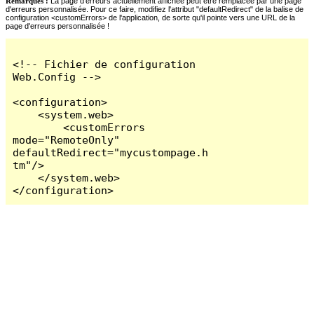
Remarques :
La page d'erreurs actuellement affichée peut être remplacée par une page
d'erreurs personnalisée. Pour ce faire, modifiez l'attribut "defaultRedirect" de la balise de
configuration <customErrors> de l'application, de sorte qu'il pointe vers une URL de la
page d'erreurs personnalisée !
<!-- Fichier de configuration 
Web.Config -->

<configuration>

    <system.web>

        <customErrors 
mode="RemoteOnly" 
defaultRedirect="mycustompage.h
tm"/>

    </system.web>

</configuration>