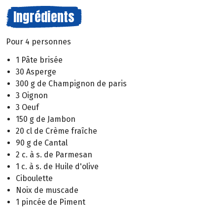
Ingrédients
Pour 4 personnes
1 Pâte brisée
30 Asperge
300 g de Champignon de paris
3 Oignon
3 Oeuf
150 g de Jambon
20 cl de Crème fraîche
90 g de Cantal
2 c. à s. de Parmesan
1 c. à s. de Huile d'olive
Ciboulette
Noix de muscade
1 pincée de Piment