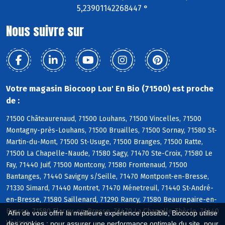
5,23901142268447 °
Nous suivre sur
Votre magasin Biocoop Lou' En Bio (71500) est proche
de :
71500 Châteaurenaud, 71500 Louhans, 71500 Vincelles, 71500
Montagny-près-Louhans, 71500 Bruailles, 71500 Sornay, 71580 St-
Martin-du-Mont, 71500 St-Usuge, 71500 Branges, 71500 Ratte,
71500 La Chapelle-Naude, 71580 Sagy, 71470 Ste-Croix, 71580 Le
Fay, 71440 Juif, 71500 Montcony, 71580 Frontenaud, 71500
Bantanges, 71440 Savigny s/Seille, 71470 Montpont-en-Bresse,
71330 Simard, 71440 Montret, 71470 Ménetreuil, 71440 St-André-
en-Bresse, 71580 Saillenard, 71290 Rancy, 71580 Beaurepaire-en-
Bresse, 71580 Flacey-en-Bresse, 71470 La Chapelle-Thècle, 71440
Afin de vous offrir la meilleure expérience possible, Biocoop utilise
Vérissey
des cookies : pour assurer une performance optimale du site, pour