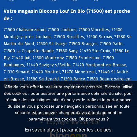
Votre magasin Biocoop Lou' En Bio (71500) est proche
de :
71500 Châteaurenaud, 71500 Louhans, 71500 Vincelles, 71500
Montagny-près-Louhans, 71500 Bruailles, 71500 Sornay, 71580 St-
Martin-du-Mont, 71500 St-Usuge, 71500 Branges, 71500 Ratte,
71500 La Chapelle-Naude, 71580 Sagy, 71470 Ste-Croix, 71580 Le
Fay, 71440 Juif, 71500 Montcony, 71580 Frontenaud, 71500
Bantanges, 71440 Savigny s/Seille, 71470 Montpont-en-Bresse,
71330 Simard, 71440 Montret, 71470 Ménetreuil, 71440 St-André-
en-Bresse, 71580 Saillenard, 71290 Rancy, 71580 Beaurepaire-en-
Bresse, 71580 Flacey-en-Bresse, 71470 La Chapelle-Thècle, 71440
Afin de vous offrir la meilleure expérience possible, Biocoop utilise
Vérissey
des cookies : pour assurer une performance optimale du site, pour
récolter des statistiques afin d'analyser le trafic et la performance
du site et vous proposer une navigation personnalisée en toute
sécurité. Vous pouvez changer d'avis à tout moment en
Biocoop.fr
Le réseau Biocoop
paramétrant vos cookies. OK pour vous ?
Copyright Biocoop 2026
En savoir plus et paramétrer les cookies