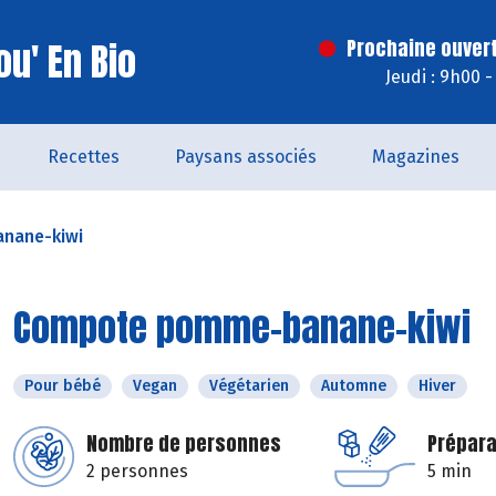
u' En Bio
Prochaine ouvert
Jeudi : 9h00 
Recettes
Paysans associés
Magazines
nane-kiwi
Compote pomme-banane-kiwi
Pour bébé
Vegan
Végétarien
Automne
Hiver
Nombre de personnes
Prépara
2 personnes
5 min