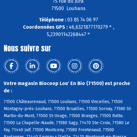
75 rue du Jura
71500 Louhans
Téléphone :
03 85 74 06 97
Coordonnées GPS :
46,6321877170279 ° ,
5,23901142268447 °
Nous suivre sur
Votre magasin Biocoop Lou' En Bio (71500) est proche
de :
71500 Châteaurenaud, 71500 Louhans, 71500 Vincelles, 71500
Montagny-près-Louhans, 71500 Bruailles, 71500 Sornay, 71580 St-
Martin-du-Mont, 71500 St-Usuge, 71500 Branges, 71500 Ratte,
71500 La Chapelle-Naude, 71580 Sagy, 71470 Ste-Croix, 71580 Le
Fay, 71440 Juif, 71500 Montcony, 71580 Frontenaud, 71500
Bantanges, 71440 Savigny s/Seille, 71470 Montpont-en-Bresse,