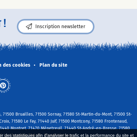
 !
Inscription newsletter
n des cookies
Plan du site
71500 Bruailles, 71500 Sornay, 71580 St-Martin-du-Mont, 71500 St-
oix, 71580 Le Fay, 71440 Juif, 71500 Montcony, 71580 Frontenaud,
71440 Montret, 71470 Ménetreuil, 71440 St-André-en-Bresse, 71580
0 La Chapelle-Thècle, 71440 Vérissey
 des statistiques afin d'analyser le trafic et la performance du site et