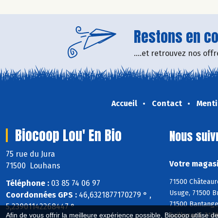
Restons en con
....et retrouvez nos of
Accueil
Contact
Menti
Biocoop Lou' En Bio
Nous suiv
75 rue du Jura
Votre magasi
71500 Louhans
71500 Châteaure
Téléphone :
03 85 74 06 97
Usuge, 71500 Br
Coordonnées GPS :
46,6321877170279 ° ,
71500 Bantange
5,23901142268447 °
Saillenard, 71
Afin de vous offrir la meilleure expérience possible, Biocoop utilise d