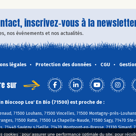
tact, inscrivez-vous à la newsletter
fres, nos événements et nos actualités.
ons légales
Protection des données
CGU
Gestio
re sur
n Biocoop Lou' En Bio (71500) est proche de :
naud, 71500 Louhans, 71500 Vincelles, 71500 Montagny-près-Louhans, 
anges, 71500 Ratte, 71500 La Chapelle-Naude, 71580 Sagy, 71470 Ste-Cr
s, 71440 Savigny s/Seille, 71470 Montpont-en-Bresse, 71330 Simard, 
290 Rancy, 71580 Beaurepaire-en-Bresse, 71580 Flacey-en-Bresse, 7147
es cookies : pour assurer une performance optimale du site, pour récolter