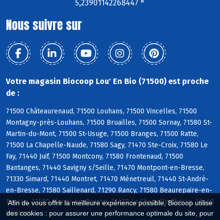
5,23901142268447 °
Nous suivre sur
Votre magasin Biocoop Lou' En Bio (71500) est proche
de :
71500 Châteaurenaud, 71500 Louhans, 71500 Vincelles, 71500
Montagny-près-Louhans, 71500 Bruailles, 71500 Sornay, 71580 St-
Martin-du-Mont, 71500 St-Usuge, 71500 Branges, 71500 Ratte,
71500 La Chapelle-Naude, 71580 Sagy, 71470 Ste-Croix, 71580 Le
Fay, 71440 Juif, 71500 Montcony, 71580 Frontenaud, 71500
Bantanges, 71440 Savigny s/Seille, 71470 Montpont-en-Bresse,
71330 Simard, 71440 Montret, 71470 Ménetreuil, 71440 St-André-
en-Bresse, 71580 Saillenard, 71290 Rancy, 71580 Beaurepaire-en-
Bresse, 71580 Flacey-en-Bresse, 71470 La Chapelle-Thècle, 71440
Afin de vous offrir la meilleure expérience possible, Biocoop utilise
Vérissey
des cookies : pour assurer une performance optimale du site, pour