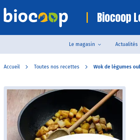
Biocoop Lo
Le magasin
Actualités
Accueil
Toutes nos recettes
Wok de légumes oub