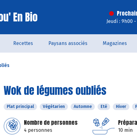
u' En Bio
Prochai
Jeudi : 9h00 
Recettes
Paysans associés
Magazines
liés
Wok de légumes oubliés
Plat principal
Végétarien
Automne
Eté
Hiver
Nombre de personnes
Prépara
4 personnes
10 min