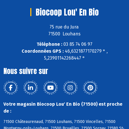
Biocoop Lou' En Bio
75 rue du Jura
71500 Louhans
Téléphone :
03 85 74 06 97
Coordonnées GPS :
46,6321877170279 ° ,
5,23901142268447 °
Nous suivre sur
Votre magasin Biocoop Lou' En Bio (71500) est proche
de :
71500 Châteaurenaud, 71500 Louhans, 71500 Vincelles, 71500
Montagny-près-Louhans, 71500 Bruailles, 71500 Sornay, 71580 St-