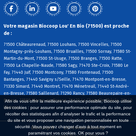
Votre magasin Biocoop Lou' En Bio (71500) est proche
de :
71500 Châteaurenaud, 71500 Louhans, 71500 Vincelles, 71500
Montagny-près-Louhans, 71500 Bruailles, 71500 Sornay, 71580 St-
Martin-du-Mont, 71500 St-Usuge, 71500 Branges, 71500 Ratte,
71500 La Chapelle-Naude, 71580 Sagy, 71470 Ste-Croix, 71580 Le
Fay, 71440 Juif, 71500 Montcony, 71580 Frontenaud, 71500
Bantanges, 71440 Savigny s/Seille, 71470 Montpont-en-Bresse,
71330 Simard, 71440 Montret, 71470 Ménetreuil, 71440 St-André-
en-Bresse, 71580 Saillenard, 71290 Rancy, 71580 Beaurepaire-en-
Bresse, 71580 Flacey-en-Bresse, 71470 La Chapelle-Thècle, 71440
Afin de vous offrir la meilleure expérience possible, Biocoop utilise
Vérissey
des cookies : pour assurer une performance optimale du site, pour
récolter des statistiques afin d'analyser le trafic et la performance
du site et vous proposer une navigation personnalisée en toute
sécurité. Vous pouvez changer d'avis à tout moment en
Biocoop.fr
Le réseau Biocoop
paramétrant vos cookies. OK pour vous ?