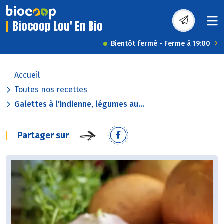
Biocoop Lou' En Bio
Bientôt fermé - Ferme à 19:00
Accueil
Toutes nos recettes
Galettes à l'indienne, légumes au...
Partager sur