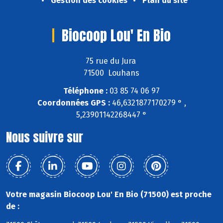
Gestion des cookies
Plan du site
Biocoop Lou' En Bio
75 rue du Jura
71500 Louhans
Téléphone :
03 85 74 06 97
Coordonnées GPS :
46,6321877170279 ° ,
5,23901142268447 °
Nous suivre sur
Votre magasin Biocoop Lou' En Bio (71500) est proche
de :