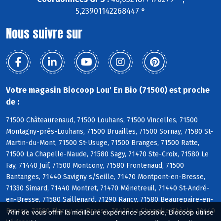
5,23901142268447 °
Nous suivre sur
Votre magasin Biocoop Lou' En Bio (71500) est proche
de :
71500 Châteaurenaud, 71500 Louhans, 71500 Vincelles, 71500
Montagny-près-Louhans, 71500 Bruailles, 71500 Sornay, 71580 St-
Martin-du-Mont, 71500 St-Usuge, 71500 Branges, 71500 Ratte,
71500 La Chapelle-Naude, 71580 Sagy, 71470 Ste-Croix, 71580 Le
Fay, 71440 Juif, 71500 Montcony, 71580 Frontenaud, 71500
Bantanges, 71440 Savigny s/Seille, 71470 Montpont-en-Bresse,
71330 Simard, 71440 Montret, 71470 Ménetreuil, 71440 St-André-
en-Bresse, 71580 Saillenard, 71290 Rancy, 71580 Beaurepaire-en-
Bresse, 71580 Flacey-en-Bresse, 71470 La Chapelle-Thècle, 71440
Afin de vous offrir la meilleure expérience possible, Biocoop utilise