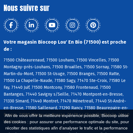
Nous suivre sur
Votre magasin Biocoop Lou' En Bio (71500) est proche
de :
71500 Châteaurenaud, 71500 Louhans, 71500 Vincelles, 71500
Montagny-près-Louhans, 71500 Bruailles, 71500 Sornay, 71580 St-
Martin-du-Mont, 71500 St-Usuge, 71500 Branges, 71500 Ratte,
71500 La Chapelle-Naude, 71580 Sagy, 71470 Ste-Croix, 71580 Le
Fay, 71440 Juif, 71500 Montcony, 71580 Frontenaud, 71500
Bantanges, 71440 Savigny s/Seille, 71470 Montpont-en-Bresse,
71330 Simard, 71440 Montret, 71470 Ménetreuil, 71440 St-André-
en-Bresse, 71580 Saillenard, 71290 Rancy, 71580 Beaurepaire-en-
Bresse, 71580 Flacey-en-Bresse, 71470 La Chapelle-Thècle, 71440
Afin de vous offrir la meilleure expérience possible, Biocoop utilise
Vérissey
des cookies : pour assurer une performance optimale du site, pour
récolter des statistiques afin d'analyser le trafic et la performance