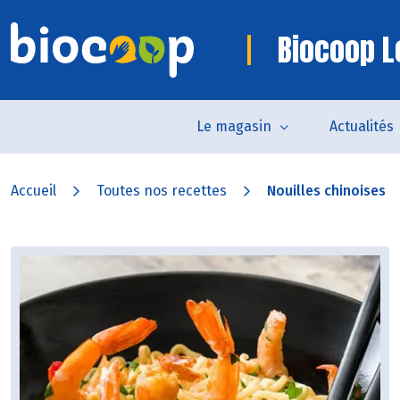
Biocoop Lo
Le magasin
Actualités
Accueil
Toutes nos recettes
Nouilles chinoises