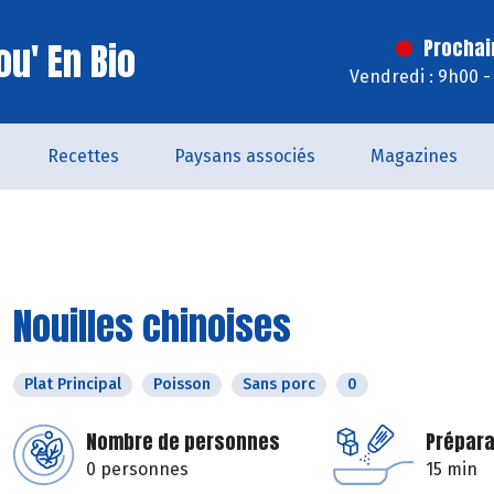
u' En Bio
Prochai
Vendredi : 9h00 -
Recettes
Paysans associés
Magazines
Nouilles chinoises
Plat Principal
Poisson
Sans porc
0
Nombre de personnes
Prépara
0 personnes
15 min