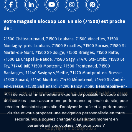
Votre magasin Biocoop Lou' En Bio (71500) est proche
de :
71500 Châteaurenaud, 71500 Louhans, 71500 Vincelles, 71500
Montagny-près-Louhans, 71500 Bruailles, 71500 Sornay, 71580 St-
Martin-du-Mont, 71500 St-Usuge, 71500 Branges, 71500 Ratte,
71500 La Chapelle-Naude, 71580 Sagy, 71470 Ste-Croix, 71580 Le
Fay, 71440 Juif, 71500 Montcony, 71580 Frontenaud, 71500
Bantanges, 71440 Savigny s/Seille, 71470 Montpont-en-Bresse,
71330 Simard, 71440 Montret, 71470 Ménetreuil, 71440 St-André-
en-Bresse, 71580 Saillenard, 71290 Rancy, 71580 Beaurepaire-en-
Bresse, 71580 Flacey-en-Bresse, 71470 La Chapelle-Thècle, 71440
Afin de vous offrir la meilleure expérience possible, Biocoop utilise
Vérissey
des cookies : pour assurer une performance optimale du site, pour
récolter des statistiques afin d'analyser le trafic et la performance
du site et vous proposer une navigation personnalisée en toute
sécurité. Vous pouvez changer d'avis à tout moment en
Biocoop.fr
Le réseau Biocoop
paramétrant vos cookies. OK pour vous ?
Copyright Biocoop 2026