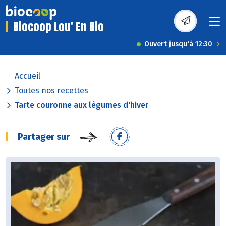
Biocoop Lou' En Bio
Ouvert jusqu'à 12:30
Accueil
Toutes nos recettes
Tarte couronne aux légumes d'hiver
Partager sur