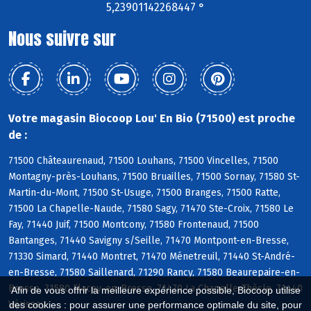
5,23901142268447 °
Nous suivre sur
Votre magasin Biocoop Lou' En Bio (71500) est proche
de :
71500 Châteaurenaud, 71500 Louhans, 71500 Vincelles, 71500
Montagny-près-Louhans, 71500 Bruailles, 71500 Sornay, 71580 St-
Martin-du-Mont, 71500 St-Usuge, 71500 Branges, 71500 Ratte,
71500 La Chapelle-Naude, 71580 Sagy, 71470 Ste-Croix, 71580 Le
Fay, 71440 Juif, 71500 Montcony, 71580 Frontenaud, 71500
Bantanges, 71440 Savigny s/Seille, 71470 Montpont-en-Bresse,
71330 Simard, 71440 Montret, 71470 Ménetreuil, 71440 St-André-
en-Bresse, 71580 Saillenard, 71290 Rancy, 71580 Beaurepaire-en-
Bresse, 71580 Flacey-en-Bresse, 71470 La Chapelle-Thècle, 71440
Afin de vous offrir la meilleure expérience possible, Biocoop utilise
Vérissey
des cookies : pour assurer une performance optimale du site, pour