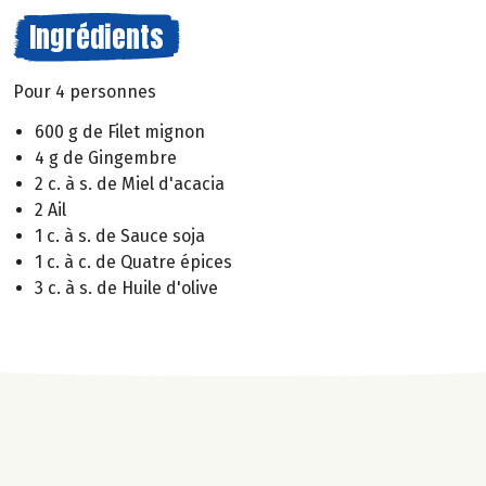
Ingrédients
Pour 4 personnes
600 g de Filet mignon
4 g de Gingembre
2 c. à s. de Miel d'acacia
2 Ail
1 c. à s. de Sauce soja
1 c. à c. de Quatre épices
3 c. à s. de Huile d'olive