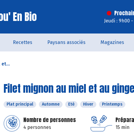
u' En Bio
Prochai
Jeudi : 9h00 
Recettes
Paysans associés
Magazines
et...
Filet mignon au miel et au gin
Plat principal
Automne
Eté
Hiver
Printemps
Nombre de personnes
Prépara
4 personnes
15 min