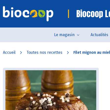
Biocoop Lo
Le magasin
Actualités
Accueil
Toutes nos recettes
Filet mignon au miel 