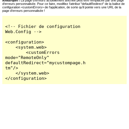
Remarques :
La page d'erreurs actuellement affichée peut être remplacée par une page
d'erreurs personnalisée. Pour ce faire, modifiez l'attribut "defaultRedirect" de la balise de
configuration <customErrors> de l'application, de sorte qu'il pointe vers une URL de la
page d'erreurs personnalisée !
<!-- Fichier de configuration 
Web.Config -->

<configuration>

    <system.web>

        <customErrors 
mode="RemoteOnly" 
defaultRedirect="mycustompage.h
tm"/>

    </system.web>

</configuration>