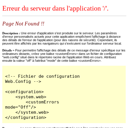
Erreur du serveur dans l'application '/'.
Page Not Found !!
Description :
Une erreur d'application s'est produite sur le serveur. Les paramètres
d'erreur personnalisés actuels pour cette application empêchent l'affichage à distance
des détails de l'erreur de l'application (pour des raisons de sécurité). Cependant, ils
peuvent être affichés par les navigateurs qui s'exécutent sur l'ordinateur serveur local.
Détails =
Pour permettre l'affichage des détails de ce message d'erreur spécifique sur les
ordinateurs distants, créez une balise <customErrors> dans un fichier de configuration
"web.config" situé dans le répertoire racine de l'application Web en cours. Attribuez
ensuite la valeur "off" à l'attribut "mode" de cette balise <customErrors>.
<!-- Fichier de configuration 
Web.Config -->

<configuration>

    <system.web>

        <customErrors 
mode="Off"/>

    </system.web>

</configuration>