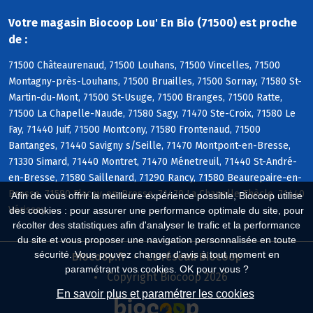
Votre magasin Biocoop Lou' En Bio (71500) est proche
de :
71500 Châteaurenaud, 71500 Louhans, 71500 Vincelles, 71500
Montagny-près-Louhans, 71500 Bruailles, 71500 Sornay, 71580 St-
Martin-du-Mont, 71500 St-Usuge, 71500 Branges, 71500 Ratte,
71500 La Chapelle-Naude, 71580 Sagy, 71470 Ste-Croix, 71580 Le
Fay, 71440 Juif, 71500 Montcony, 71580 Frontenaud, 71500
Bantanges, 71440 Savigny s/Seille, 71470 Montpont-en-Bresse,
71330 Simard, 71440 Montret, 71470 Ménetreuil, 71440 St-André-
en-Bresse, 71580 Saillenard, 71290 Rancy, 71580 Beaurepaire-en-
Bresse, 71580 Flacey-en-Bresse, 71470 La Chapelle-Thècle, 71440
Afin de vous offrir la meilleure expérience possible, Biocoop utilise
Vérissey
des cookies : pour assurer une performance optimale du site, pour
récolter des statistiques afin d'analyser le trafic et la performance
du site et vous proposer une navigation personnalisée en toute
sécurité. Vous pouvez changer d'avis à tout moment en
Biocoop.fr
Le réseau Biocoop
paramétrant vos cookies. OK pour vous ?
Copyright Biocoop 2026
En savoir plus et paramétrer les cookies