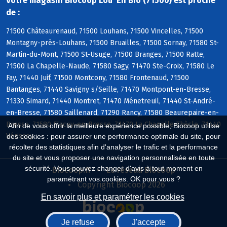
Votre magasin Biocoop Lou' En Bio (71500) est proche
de :
71500 Châteaurenaud, 71500 Louhans, 71500 Vincelles, 71500
Montagny-près-Louhans, 71500 Bruailles, 71500 Sornay, 71580 St-
Martin-du-Mont, 71500 St-Usuge, 71500 Branges, 71500 Ratte,
71500 La Chapelle-Naude, 71580 Sagy, 71470 Ste-Croix, 71580 Le
Fay, 71440 Juif, 71500 Montcony, 71580 Frontenaud, 71500
Bantanges, 71440 Savigny s/Seille, 71470 Montpont-en-Bresse,
71330 Simard, 71440 Montret, 71470 Ménetreuil, 71440 St-André-
en-Bresse, 71580 Saillenard, 71290 Rancy, 71580 Beaurepaire-en-
Bresse, 71580 Flacey-en-Bresse, 71470 La Chapelle-Thècle, 71440
Afin de vous offrir la meilleure expérience possible, Biocoop utilise
Vérissey
des cookies : pour assurer une performance optimale du site, pour
récolter des statistiques afin d'analyser le trafic et la performance
du site et vous proposer une navigation personnalisée en toute
sécurité. Vous pouvez changer d'avis à tout moment en
Biocoop.fr
Le réseau Biocoop
paramétrant vos cookies. OK pour vous ?
Copyright Biocoop 2026
En savoir plus et paramétrer les cookies
Je refuse
J'accepte