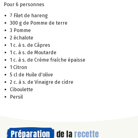
Pour 6 personnes
7 Filet de hareng
300 g de Pomme de terre
3 Pomme
2 échalote
1 c. à s. de Câpres
1 c. à s. de Moutarde
1 c. à s. de Crème fraîche épaisse
1 Citron
5 cl de Huile d'olive
2 c. à s. de Vinaigre de cidre
Ciboulette
Persil
Préparation
de la
recette